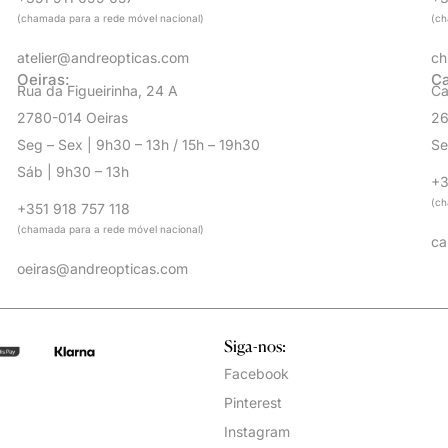
(chamada para a rede móvel nacional)
(ch
atelier@andreopticas.com
ch
Oeiras:
Ca
Rua da Figueirinha, 24 A
Ca
2780-014 Oeiras
26
Seg – Sex | 9h30 – 13h / 15h – 19h30
Se
Sáb | 9h30 – 13h
+3
(ch
+351 918 757 118
(chamada para a rede móvel nacional)
ca
oeiras@andreopticas.com
Siga-nos:
Facebook
Pinterest
Instagram