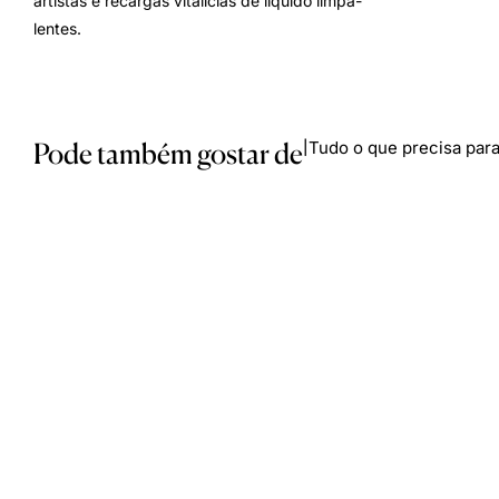
artistas e recargas vitalícias de líquido limpa-
lentes.
Pode também gostar de
Tudo o que precisa para
|