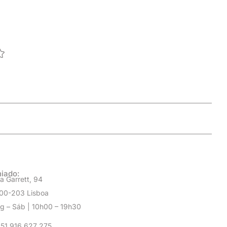
Impo
0
cor
iado:
a Garrett, 94
00-203 Lisboa
g – Sáb | 10h00 – 19h30
51 916 627 275