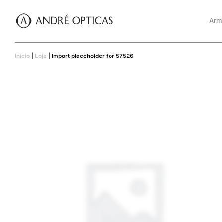
Arm
Início
|
Loja
|
Import placeholder for 57526