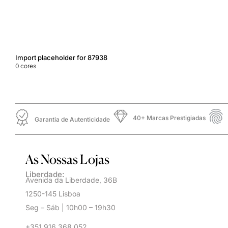
Import placeholder for 87938
0
cores
40+ Marcas Prestigiadas
Garantia de Autenticidade
As Nossas Lojas
Liberdade:
Avenida da Liberdade, 36B
1250-145 Lisboa
Seg – Sáb | 10h00 – 19h30
+351 916 368 052