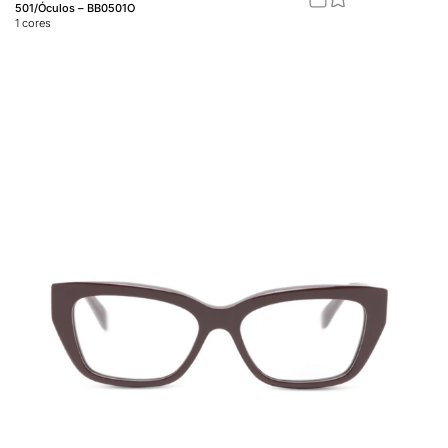
501/Óculos – BB0501O
1
cores