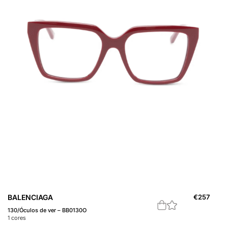
BALENCIAGA
€
257
130/Óculos de ver – BB0130O
1
cores