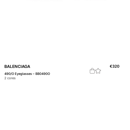
BALENCIAGA
€
320
490/O Eyeglasses – BB0490O
2
cores