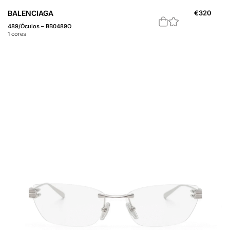
BALENCIAGA
€
320
489/Óculos – BB0489O
1
cores