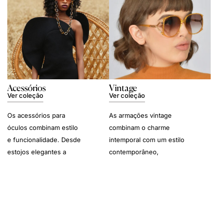
Acessórios
Vintage
Ver coleção
Ver coleção
Os acessórios para
As armações vintage
óculos combinam estilo
combinam o charme
e funcionalidade. Desde
intemporal com um estilo
estojos elegantes a
contemporâneo,
correntes sofisticadas e
acrescentando
kits de limpeza, estes
personalidade a
essenciais
qualquer visual.
complementam a sua
experiência com os