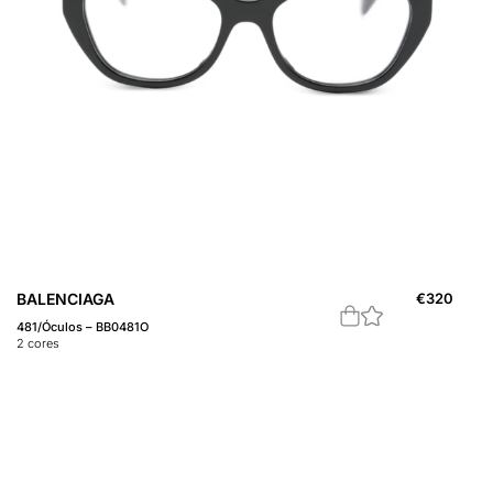
BALENCIAGA
€
320
481/Óculos – BB0481O
2
cores