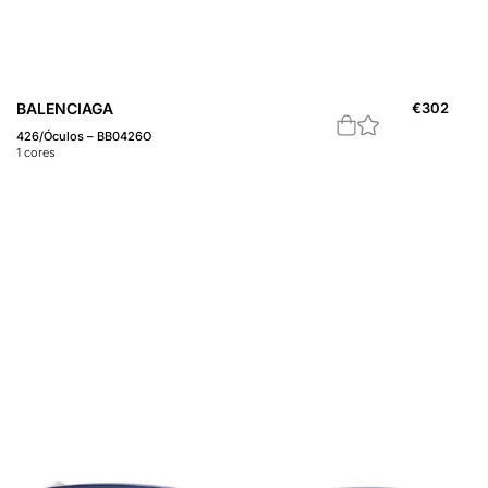
BALENCIAGA
€
302
426/Óculos – BB0426O
1
cores