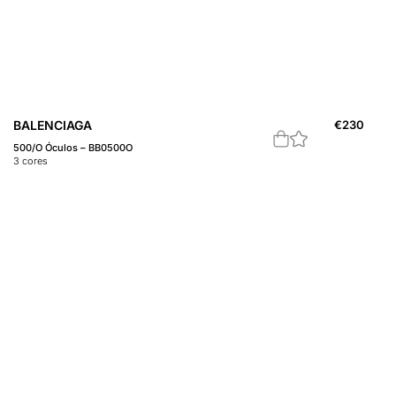
BALENCIAGA
€
230
500/O Óculos – BB0500O
3
cores