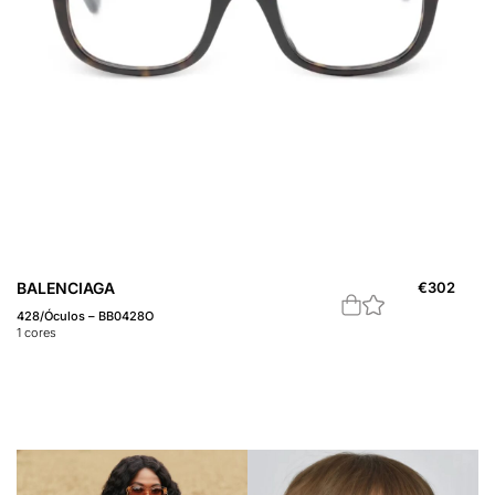
BALENCIAGA
€
302
428/Óculos – BB0428O
1
cores