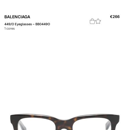
BALENCIAGA
€
266
449/O Eyeglasses – BB0449O
1
cores