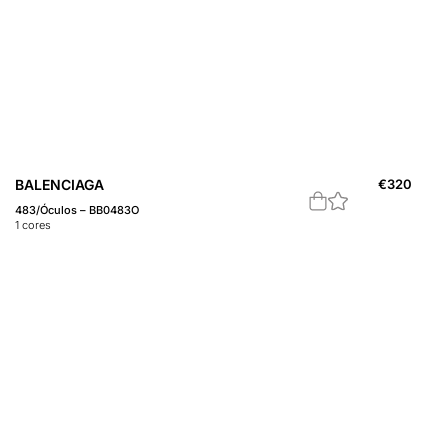
BALENCIAGA
€
320
483/Óculos – BB0483O
1
cores