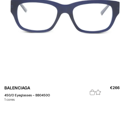
BALENCIAGA
€
266
450/O Eyeglasses – BB0450O
1
cores