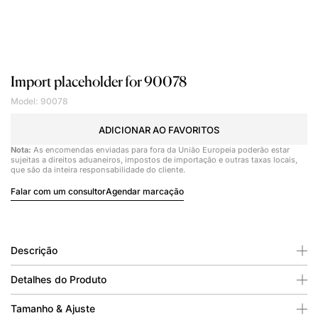
Import placeholder for 90078
Model: 90078
ADICIONAR AO FAVORITOS
Nota:
As encomendas enviadas para fora da União Europeia poderão estar
sujeitas a direitos aduaneiros, impostos de importação e outras taxas locais,
que são da inteira responsabilidade do cliente.
Falar com um consultor
Agendar marcação
Descrição
Detalhes do Produto
Tamanho & Ajuste