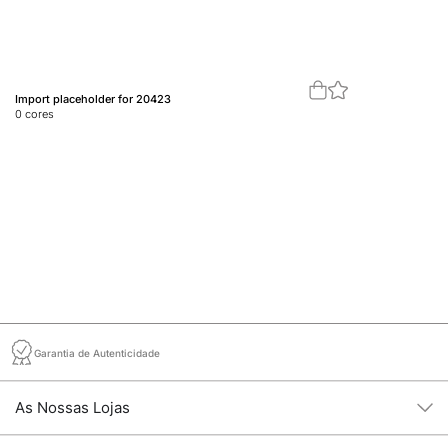
Import placeholder for 20423
Im
0
cores
0
c
Garantia de Autenticidade
As Nossas Lojas