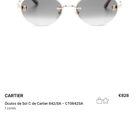
CARTIER
€
828
Óculos de Sol C de Cartier 642/SA – CT0642SA
1
cores