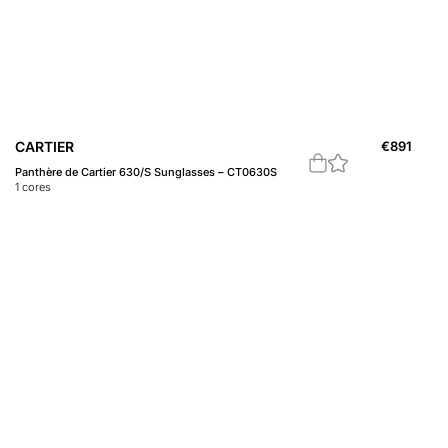
CARTIER
€
891
Panthère de Cartier 630/S Sunglasses – CT0630S
1
cores