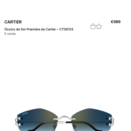
CARTIER
€
989
Óculos de Sol Première de Cartier – CT0615S
0
cores