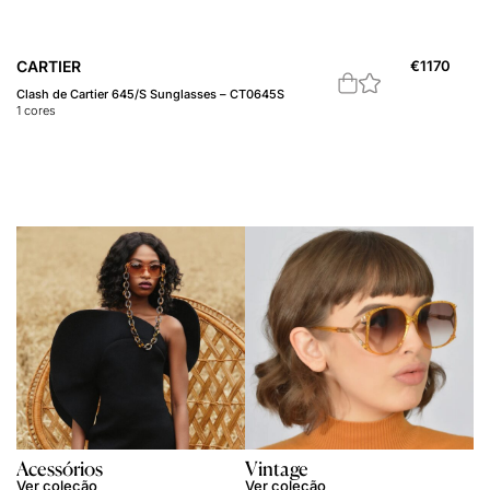
CARTIER
€
1170
Clash de Cartier 645/S Sunglasses – CT0645S
1
cores
Acessórios
Vintage
Ver coleção
Ver coleção