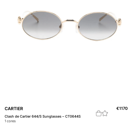
CARTIER
€
1170
Clash de Cartier 644/S Sunglasses – CT0644S
1
cores