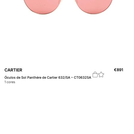
CARTIER
€
891
Óculos de Sol Panthère de Cartier 632/SA – CT0632SA
1
cores