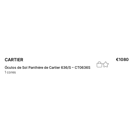
CARTIER
€
1080
Óculos de Sol Panthère de Cartier 636/S – CT0636S
1
cores