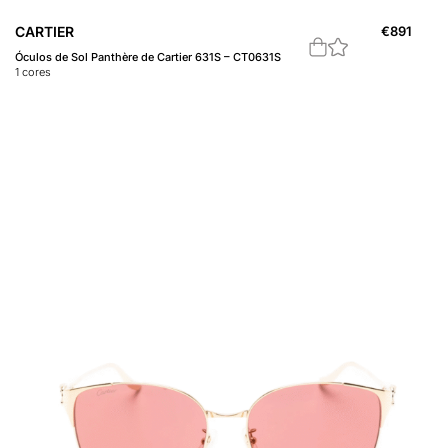
CARTIER
€
891
Óculos de Sol Panthère de Cartier 631S – CT0631S
1
cores