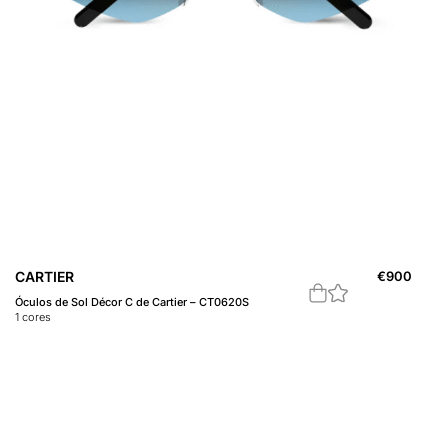
CARTIER
€
900
Óculos de Sol Décor C de Cartier – CT0620S
1
cores