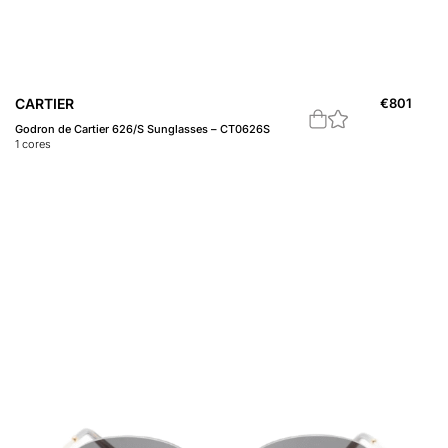
CARTIER
€
801
Godron de Cartier 626/S Sunglasses – CT0626S
1
cores