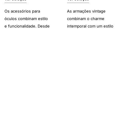
Os acessórios para
As armações vintage
óculos combinam estilo
combinam o charme
e funcionalidade. Desde
intemporal com um estilo
estojos elegantes a
contemporâneo,
correntes sofisticadas e
acrescentando
kits de limpeza, estes
personalidade a
essenciais
qualquer visual.
complementam a sua
experiência com os
óculos.
Garantia de Autenticidade
As Nossas Lojas