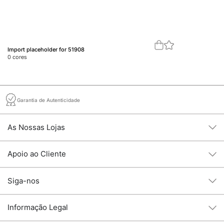
Import placeholder for 51908
Im
0
cores
0
c
Garantia de Autenticidade
As Nossas Lojas
Apoio ao Cliente
Siga-nos
Informação Legal