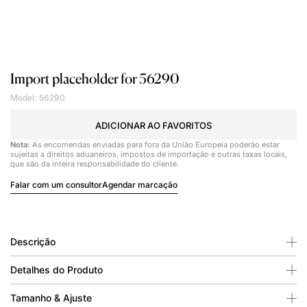
Import placeholder for 56290
Model: 56290
ADICIONAR AO FAVORITOS
Nota:
As encomendas enviadas para fora da União Europeia poderão estar
sujeitas a direitos aduaneiros, impostos de importação e outras taxas locais,
que são da inteira responsabilidade do cliente.
Falar com um consultor
Agendar marcação
Descrição
Detalhes do Produto
Tamanho & Ajuste