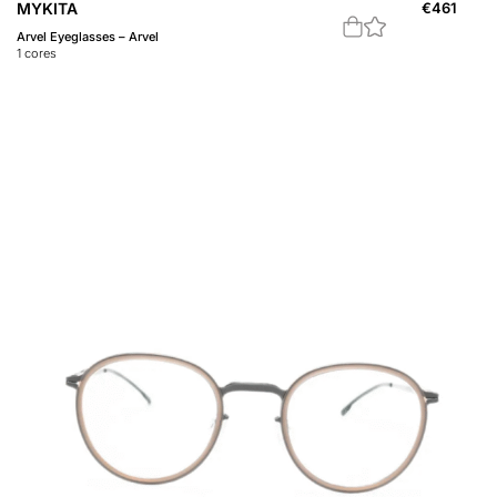
MYKITA
€
461
Arvel Eyeglasses – Arvel
1
cores