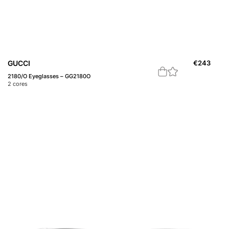
GUCCI
€
243
2180/O Eyeglasses – GG2180O
2
cores