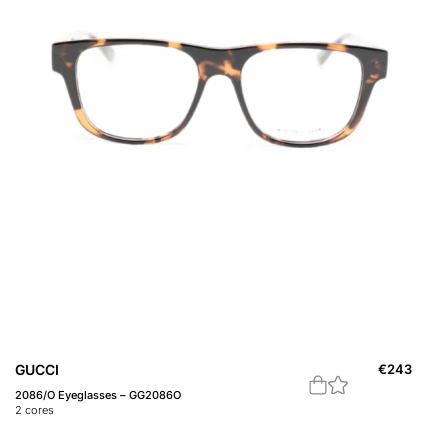
GUCCI
€
243
2086/O Eyeglasses – GG2086O
2
cores