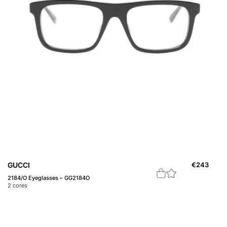
GUCCI
€
243
2184/O Eyeglasses – GG2184O
2
cores