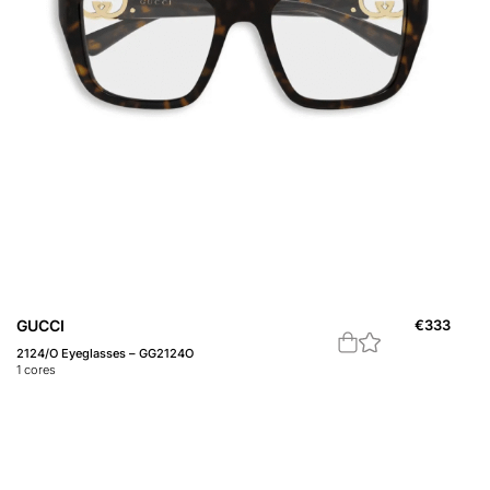
GUCCI
€
333
2124/O Eyeglasses – GG2124O
1
cores