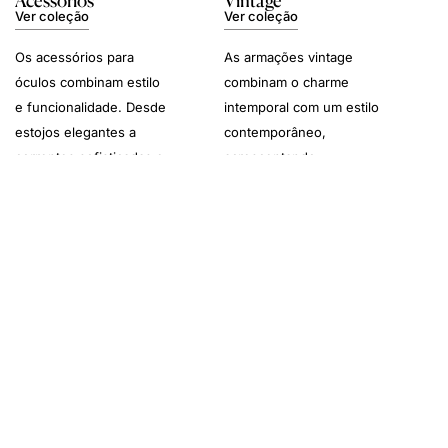
Ver coleção
Ver coleção
Os acessórios para
As armações vintage
óculos combinam estilo
combinam o charme
e funcionalidade. Desde
intemporal com um estilo
estojos elegantes a
contemporâneo,
correntes sofisticadas e
acrescentando
kits de limpeza, estes
personalidade a
essenciais
qualquer visual.
complementam a sua
experiência com os
óculos.
Garantia de Autenticidade
As Nossas Lojas