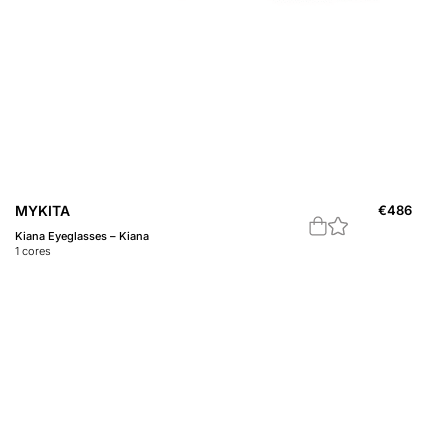
MYKITA
€
486
Kiana Eyeglasses – Kiana
1
cores