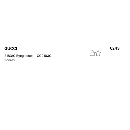
GUCCI
€
243
2183/O Eyeglasses – GG2183O
1
cores