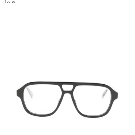
1
cores