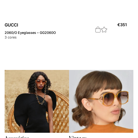
GUCCI
€
351
2060/O Eyeglasses – GG2060O
3
cores
Acessórios
Vintage