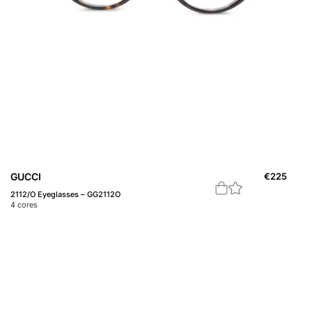
GUCCI
€
225
2112/O Eyeglasses – GG2112O
4
cores