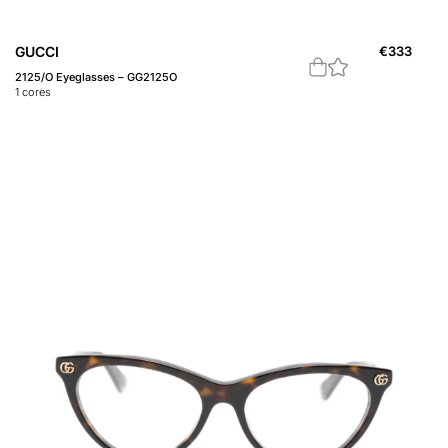
GUCCI
€
333
2125/O Eyeglasses – GG2125O
1
cores