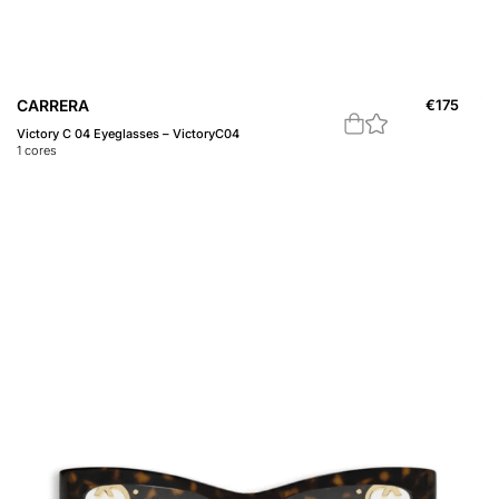
CARRERA
€
175
Victory C 04 Eyeglasses – VictoryC04
1
cores