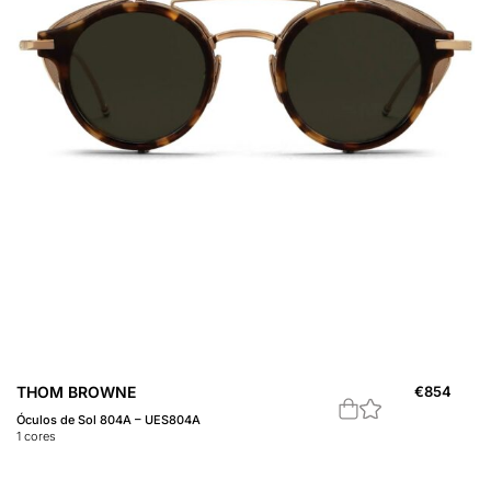
THOM BROWNE
€
854
Óculos de Sol 804A – UES804A
1
cores