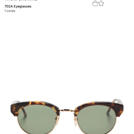
702A Eyeglasses
1
cores