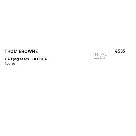
THOM BROWNE
€
585
11A Eyeglasses – UEO011A
1
cores