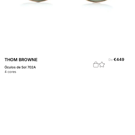
THOM BROWNE
€
449
De
Óculos de Sol 702A
4
cores