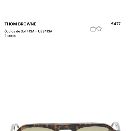
THOM BROWNE
€
477
Óculos de Sol 413A – UES413A
2
cores