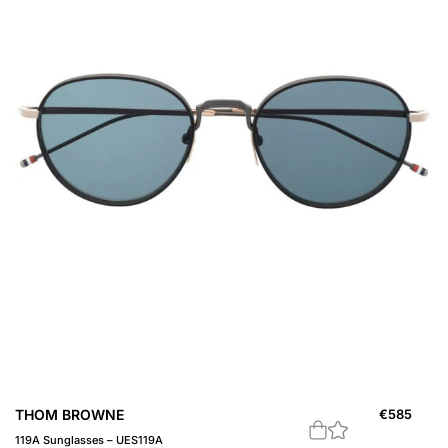
THOM BROWNE
€
585
119A Sunglasses – UES119A