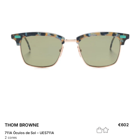
THOM BROWNE
€
602
711A Óculos de Sol – UES711A
2
cores