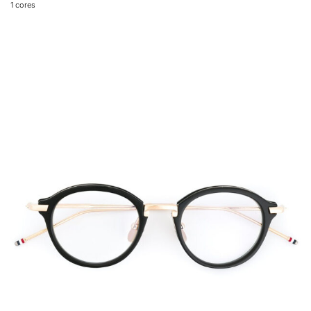
1
cores