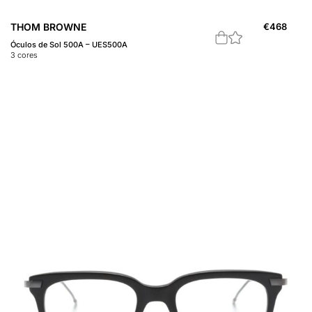
THOM BROWNE
€
468
Óculos de Sol 500A – UES500A
3
cores