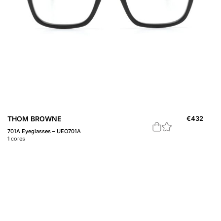
THOM BROWNE
€
432
701A Eyeglasses – UEO701A
1
cores