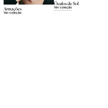
Óculos de Sol
Ver coleção
Armações
Ver coleção
Veja o sol com estilo
Veja o mundo através de
através da nossa
uma nova perspetiva
coleção icónica de
com a nossa coleção
óculos de sol.
arrojada de armações.
Criada para os mais
Designs irreverentes,
audazes, equilibrando
criados para quem ousa
arte e funcionalidade
destacar-se,
para todos os momentos
combinando conforto e
sob o sol. Seja visto —
criatividade. A sua visão,
escolha os óculos que
reinventada — encontre
refletem a sua luz.
um par que reflita o seu
verdadeiro eu.
Garantia de Autenticidade