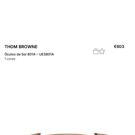
THOM BROWNE
€
603
Óculos de Sol 801A – UES801A
1
cores