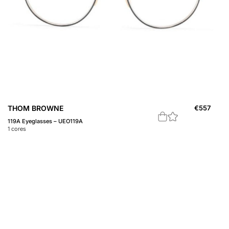
THOM BROWNE
€
557
119A Eyeglasses – UEO119A
1
cores