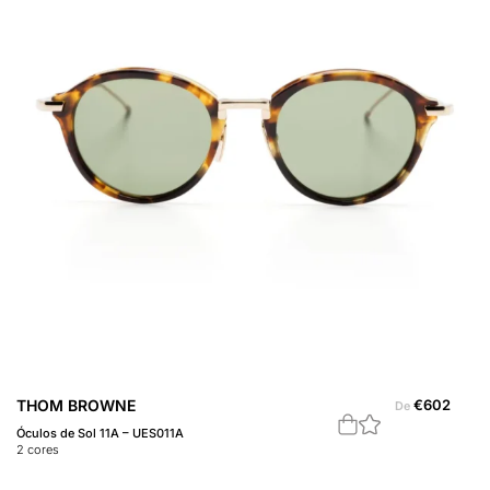
THOM BROWNE
€
602
De
Óculos de Sol 11A – UES011A
2
cores