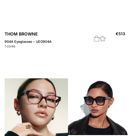
THOM BROWNE
€
513
904A Eyeglasses – UEO904A
1
cores