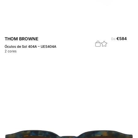
THOM BROWNE
€
584
De
Óculos de Sol 404A – UES404A
2
cores