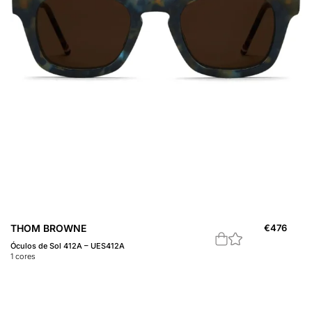
THOM BROWNE
€
476
Óculos de Sol 412A – UES412A
1
cores