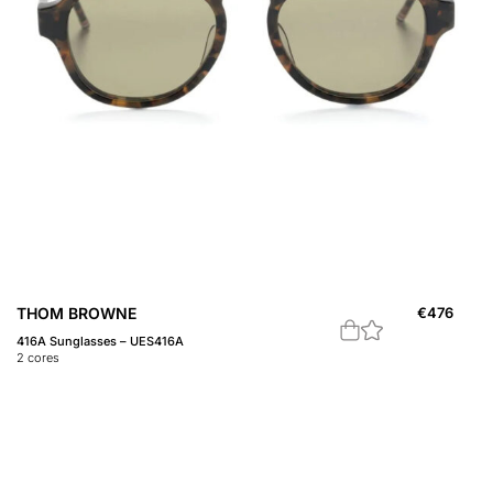
THOM BROWNE
€
476
416A Sunglasses – UES416A
2
cores