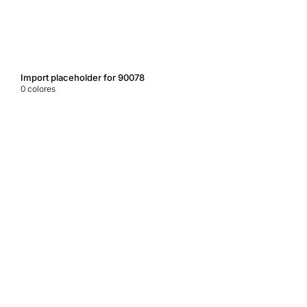
Import placeholder for 90078
0
colores