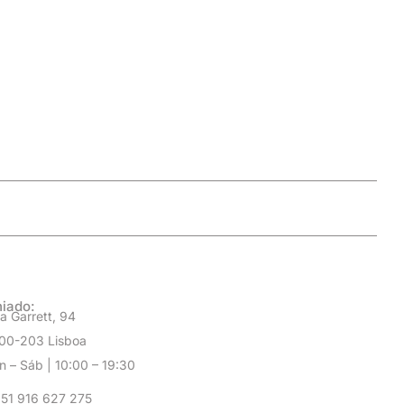
iado:
a Garrett, 94
00-203 Lisboa
n – Sáb | 10:00 – 19:30
51 916 627 275