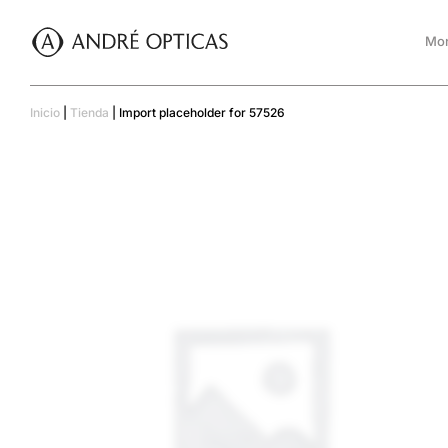
Mon
Inicio
|
Tienda
|
Import placeholder for 57526