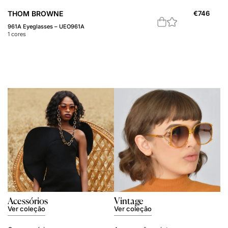
THOM BROWNE
€
746
961A Eyeglasses – UEO961A
1
cores
Acessórios
Vintage
Ver coleção
Ver coleção