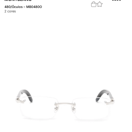
480/Óculos – MB0480O
2
cores