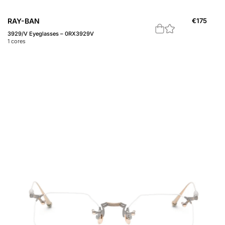
RAY-BAN
€
175
3929/V Eyeglasses – 0RX3929V
1
cores