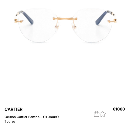
CARTIER
€
1080
Óculos Cartier Santos – CT0408O
1
cores