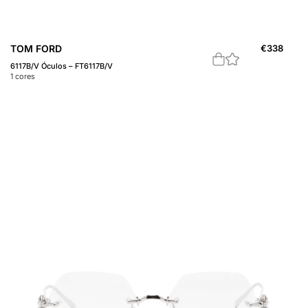
TOM FORD
€
338
6117B/V Óculos – FT6117B/V
1
cores