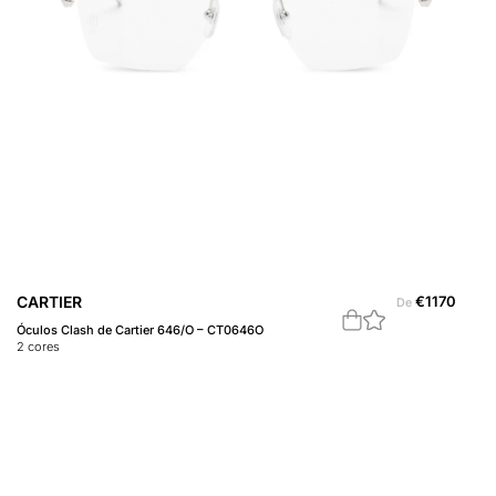
CARTIER
€
1170
De
Óculos Clash de Cartier 646/O – CT0646O
2
cores