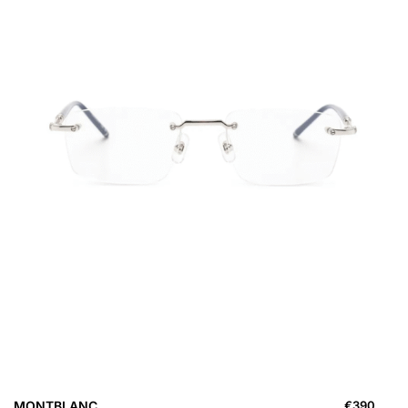
MONTBLANC
€
390