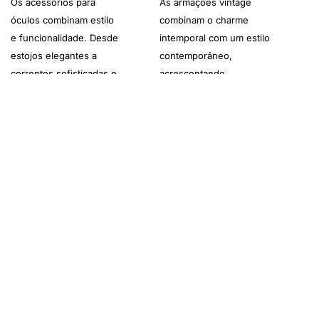
Os acessórios para
As armações vintage
óculos combinam estilo
combinam o charme
e funcionalidade. Desde
intemporal com um estilo
estojos elegantes a
contemporâneo,
correntes sofisticadas e
acrescentando
kits de limpeza, estes
personalidade a
essenciais
qualquer visual.
complementam a sua
experiência com os
óculos.
Garantia de Autenticidade
As Nossas Lojas
Apoio ao Cliente