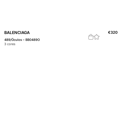
BALENCIAGA
€
320
489/Óculos – BB0489O
3
cores