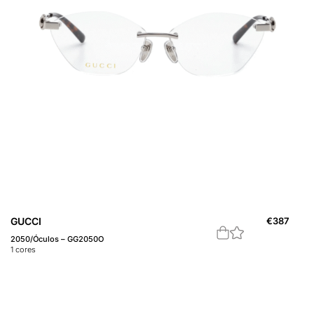
GUCCI
€
387
2050/Óculos – GG2050O
1
cores