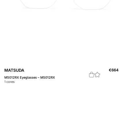
MATSUDA
€
664
M5012RX Eyeglasses – M5012RX
1
cores