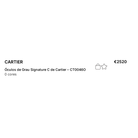
CARTIER
€
2520
Óculos de Grau Signature C de Cartier – CT0046O
0
cores