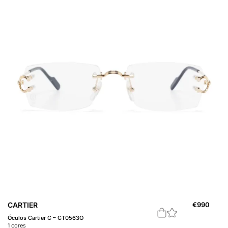
CARTIER
€
990
Óculos Cartier C – CT0563O
1
cores