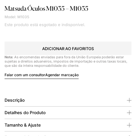
Matsuda
Óculos M1035 – M1035
Model: M1035
Este produto está esgotado e indisponível.
ADICIONAR AO FAVORITOS
Nota:
As encomendas enviadas para fora da União Europeia poderão estar
sujeitas a direitos aduaneiros, impostos de importação e outras taxas locais,
que são da inteira responsabilidade do cliente.
Falar com um consultor
Agendar marcação
Descrição
Detalhes do Produto
Tamanho & Ajuste