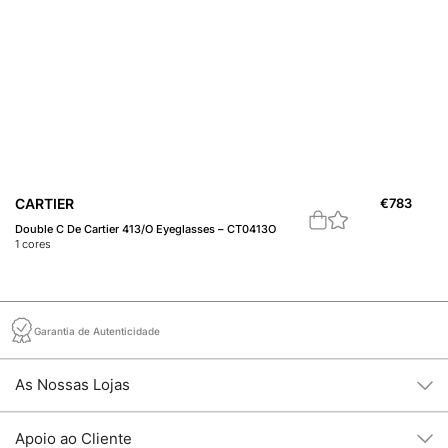
CARTIER
€
783
C
Double C De Cartier 413/O Eyeglasses – CT0413O
21
1
cores
1
c
Garantia de Autenticidade
As Nossas Lojas
Apoio ao Cliente