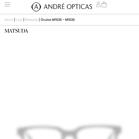
Início
|
Loja
|
Matsuda
|
Óculos M1035 – M1035
MATSUDA