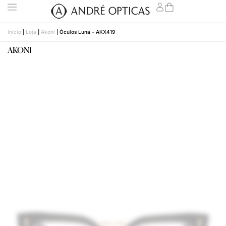
Início
|
Loja
|
Akoni
|
Óculos Luna – AKX419
AKONI