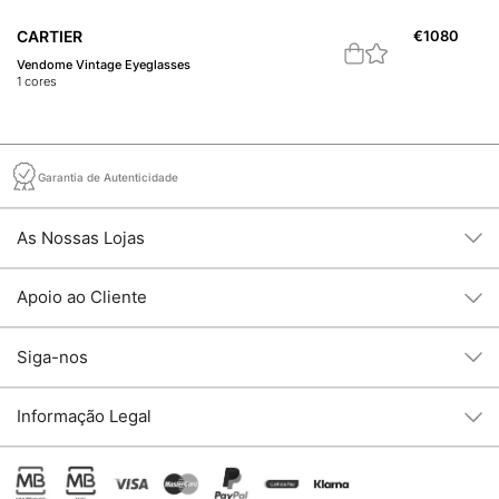
CARTIER
€
1080
C
Vendome Vintage Eyeglasses
C 
1
cores
1
c
Garantia de Autenticidade
As Nossas Lojas
Apoio ao Cliente
Siga-nos
Informação Legal