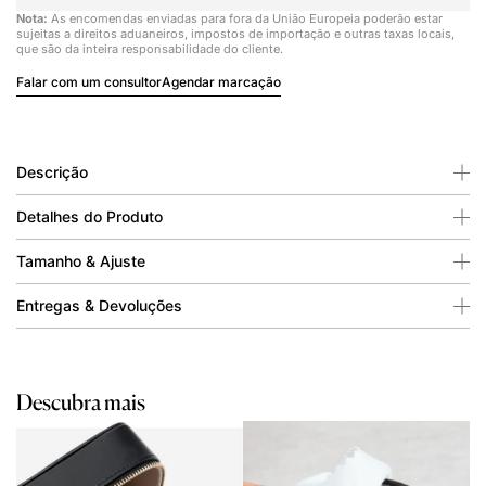
Nota:
As encomendas enviadas para fora da União Europeia poderão estar
sujeitas a direitos aduaneiros, impostos de importação e outras taxas locais,
que são da inteira responsabilidade do cliente.
Falar com um consultor
Agendar marcação
Descrição
Detalhes do Produto
Tamanho & Ajuste
Entregas & Devoluções
Descubra mais