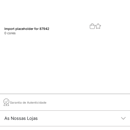
Import placeholder for 87942
Im
0
cores
0
c
Garantia de Autenticidade
As Nossas Lojas