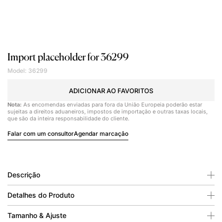
Import placeholder for 36299
Model: 36299
ADICIONAR AO FAVORITOS
Nota:
As encomendas enviadas para fora da União Europeia poderão estar
sujeitas a direitos aduaneiros, impostos de importação e outras taxas locais,
que são da inteira responsabilidade do cliente.
Falar com um consultor
Agendar marcação
Descrição
Detalhes do Produto
Tamanho & Ajuste