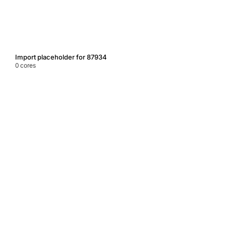
Import placeholder for 87934
0
cores