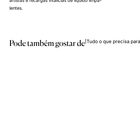
artistas e recargas vitalícias de líquido limpa-
lentes.
Pode também gostar de
Tudo o que precisa para
|