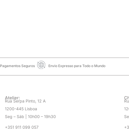
Envio Expresso para Todo o Mundo
Pagamentos Seguros
Atelier:
Ch
Rua Serpa Pinto, 12 A
Ru
1200-445 Lisboa
12
Seg – Sáb | 10h00 – 19h30
Se
+351 911 099 057
+3