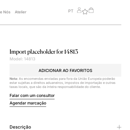
PT
e Nós
Atelier
Import placeholder for 14813
Model: 14813
ADICIONAR AO FAVORITOS
Nota:
As encomendas enviadas para fora da União Europeia poderão
estar sujeitas a direitos aduaneiros, impostos de importação e outras
taxas locais, que são da inteira responsabilidade do cliente.
Falar com um consultor
Agendar marcação
Descrição