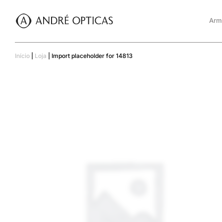
Arm
Início
|
Loja
|
Import placeholder for 14813