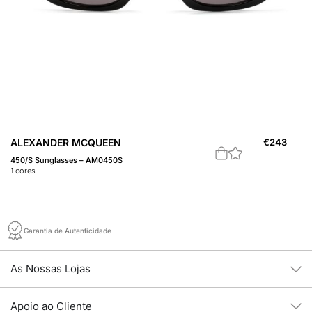
ALEXANDER MCQUEEN
€
243
A
450/S Sunglasses – AM0450S
Óc
1
cores
1
c
Garantia de Autenticidade
As Nossas Lojas
Apoio ao Cliente