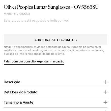
Oliver Peoples
Lumar Sunglasses – OV5565SU
Model: OV5565SU
Este produto está esgotado e indisponível.
ADICIONAR AO FAVORITOS
Nota:
As encomendas enviadas para fora da União Europeia poderão estar
sujeitas a direitos aduaneiros, impostos de importação e outras taxas locais,
que são da inteira responsabilidade do cliente.
Falar com um consultor
Agendar marcação
Descrição
Detalhes do Produto
Tamanho & Ajuste