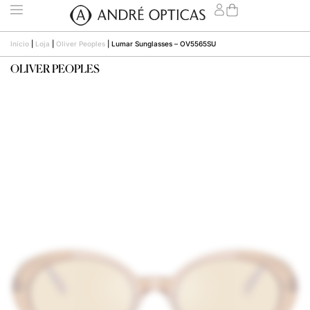
Início
|
Loja
|
Oliver Peoples
|
Lumar Sunglasses – OV5565SU
OLIVER PEOPLES