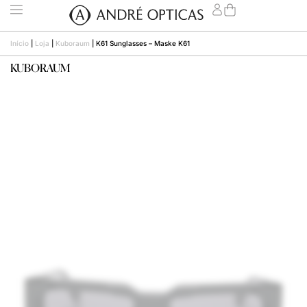
Início
|
Loja
|
Kuboraum
|
K61 Sunglasses – Maske K61
KUBORAUM