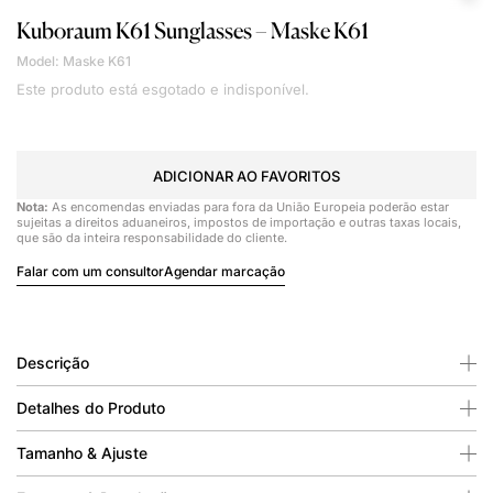
Kuboraum
K61 Sunglasses – Maske K61
Model: Maske K61
Este produto está esgotado e indisponível.
ADICIONAR AO FAVORITOS
Nota:
As encomendas enviadas para fora da União Europeia poderão estar
sujeitas a direitos aduaneiros, impostos de importação e outras taxas locais,
que são da inteira responsabilidade do cliente.
Falar com um consultor
Agendar marcação
Descrição
Detalhes do Produto
Tamanho & Ajuste