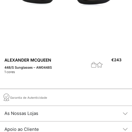
ALEXANDER MCQUEEN
€
243
A
448/S Sunglasses – AM0448S
44
1
cores
1
c
Garantia de Autenticidade
As Nossas Lojas
Apoio ao Cliente