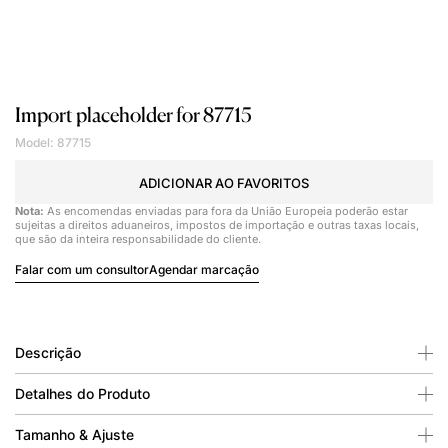
Import placeholder for 87715
Model: 87715
ADICIONAR AO FAVORITOS
Nota:
As encomendas enviadas para fora da União Europeia poderão estar
sujeitas a direitos aduaneiros, impostos de importação e outras taxas locais,
que são da inteira responsabilidade do cliente.
Falar com um consultor
Agendar marcação
Descrição
Detalhes do Produto
Tamanho & Ajuste