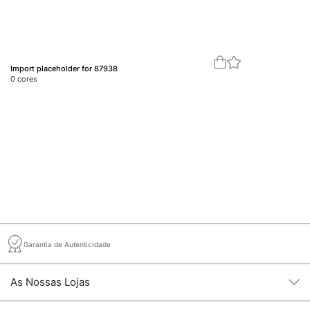
Import placeholder for 87938
Im
0
cores
0
c
Garantia de Autenticidade
As Nossas Lojas