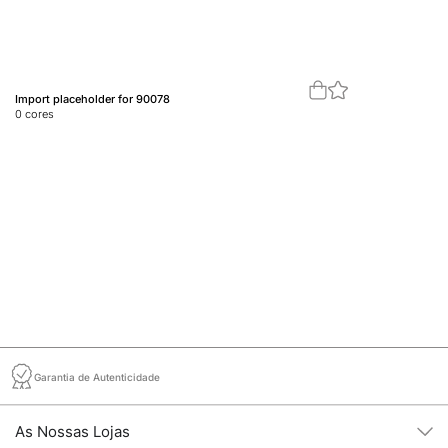
Import placeholder for 90078
Im
0
cores
0
c
Garantia de Autenticidade
As Nossas Lojas