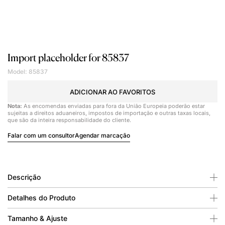
Import placeholder for 85837
Model: 85837
ADICIONAR AO FAVORITOS
Nota:
As encomendas enviadas para fora da União Europeia poderão estar
sujeitas a direitos aduaneiros, impostos de importação e outras taxas locais,
que são da inteira responsabilidade do cliente.
Falar com um consultor
Agendar marcação
Descrição
Detalhes do Produto
Tamanho & Ajuste