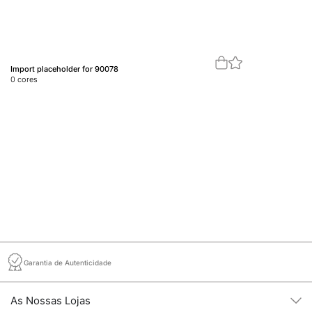
Import placeholder for 90078
Im
0
cores
0
c
Garantia de Autenticidade
As Nossas Lojas