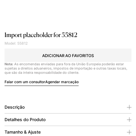
Import placeholder for 55812
Model: 55812
ADICIONAR AO FAVORITOS
Nota:
As encomendas enviadas para fora da União Europeia poderão estar
sujeitas a direitos aduaneiros, impostos de importação e outras taxas locais,
que são da inteira responsabilidade do cliente.
Falar com um consultor
Agendar marcação
Descrição
Detalhes do Produto
Tamanho & Ajuste