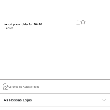
Import placeholder for 20420
Im
0
cores
0
c
Garantia de Autenticidade
As Nossas Lojas