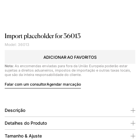
Import placeholder for 36013
Model: 36013
ADICIONAR AO FAVORITOS
Nota:
As encomendas enviadas para fora da União Europeia poderão estar
sujeitas a direitos aduaneiros, impostos de importação e outras taxas locais,
que são da inteira responsabilidade do cliente.
Falar com um consultor
Agendar marcação
Descrição
Detalhes do Produto
Tamanho & Ajuste