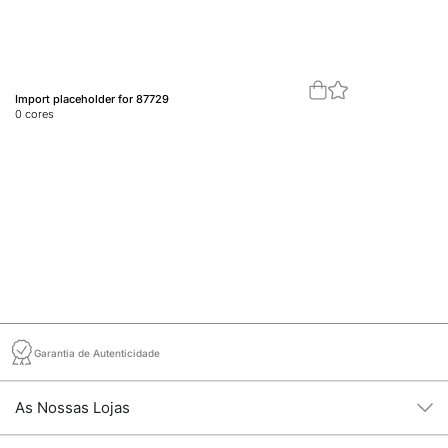
Import placeholder for 87729
Im
0
cores
0
c
Garantia de Autenticidade
As Nossas Lojas