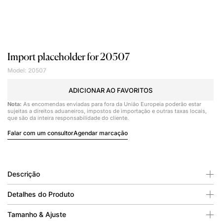
Import placeholder for 20507
Model: 20507
ADICIONAR AO FAVORITOS
Nota:
As encomendas enviadas para fora da União Europeia poderão estar
sujeitas a direitos aduaneiros, impostos de importação e outras taxas locais,
que são da inteira responsabilidade do cliente.
Falar com um consultor
Agendar marcação
Descrição
Detalhes do Produto
Tamanho & Ajuste