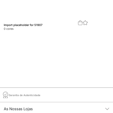
Import placeholder for 51907
Im
0
cores
0
c
Garantia de Autenticidade
As Nossas Lojas