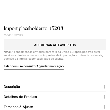
Import placeholder for 13208
Model: 13208
ADICIONAR AO FAVORITOS
Nota:
As encomendas enviadas para fora da União Europeia poderão estar
sujeitas a direitos aduaneiros, impostos de importação e outras taxas locais,
que são da inteira responsabilidade do cliente.
Falar com um consultor
Agendar marcação
Descrição
Detalhes do Produto
Tamanho & Ajuste