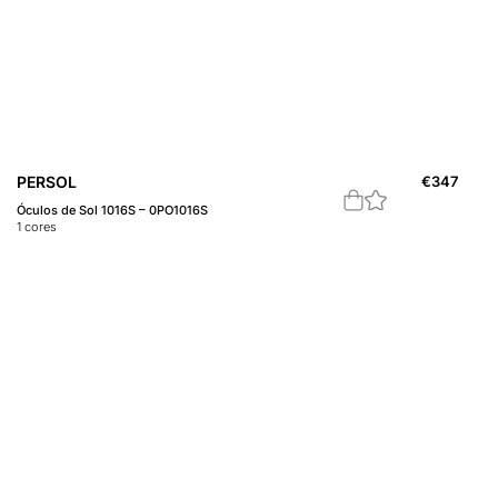
PERSOL
€
347
Óculos de Sol 1016S – 0PO1016S
1
cores