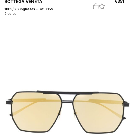
BOTTEGA VENETA
€
351
1005/S Sunglasses – BV1005S
2
cores