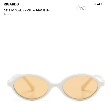
RIGARDS
€
747
0318JM Óculos + Clip – RG0318JM
1
cores