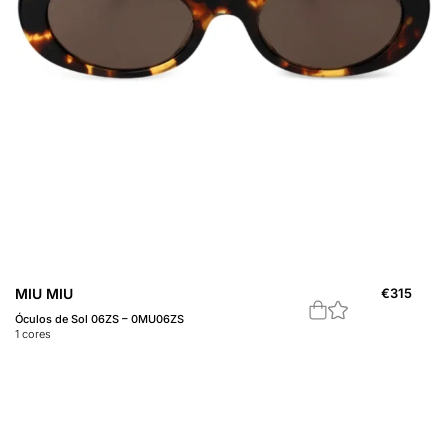
MIU MIU
€
315
Óculos de Sol 06ZS – 0MU06ZS
1
cores