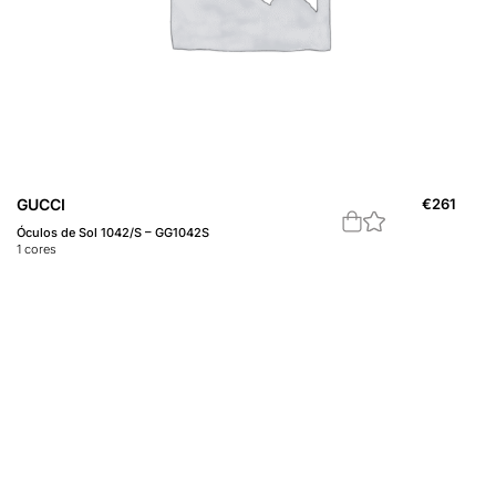
GUCCI
€
261
Óculos de Sol 1042/S – GG1042S
1
cores