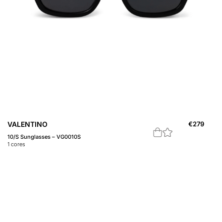
VALENTINO
€
279
10/S Sunglasses – VG0010S
1
cores