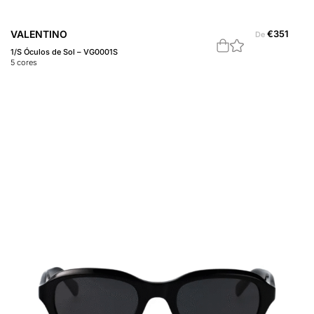
VALENTINO
€
351
De
1/S Óculos de Sol – VG0001S
5
cores