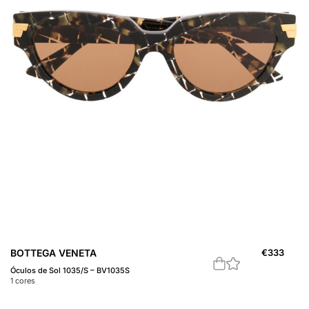
BOTTEGA VENETA
€
333
Óculos de Sol 1035/S – BV1035S
1
cores