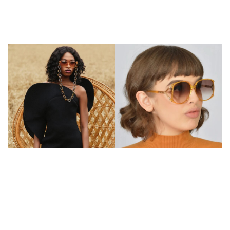
Acessórios
Vintage
Ver coleção
Ver coleção
Os acessórios para
As armações vintage
óculos combinam estilo
combinam o charme
e funcionalidade. Desde
intemporal com um estilo
estojos elegantes a
contemporâneo,