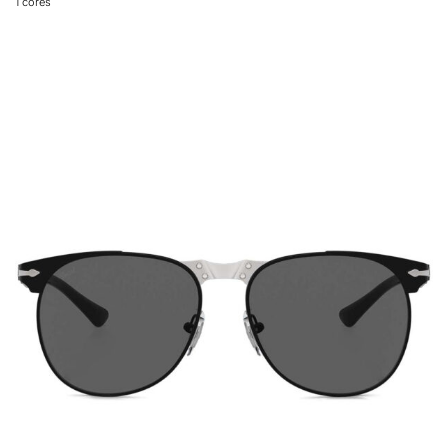
1
cores