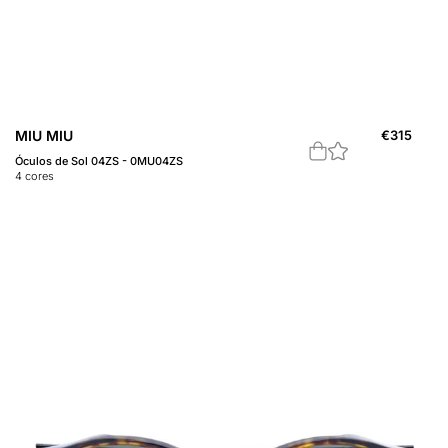
MIU MIU
€
315
Óculos de Sol 04ZS - 0MU04ZS
4
cores