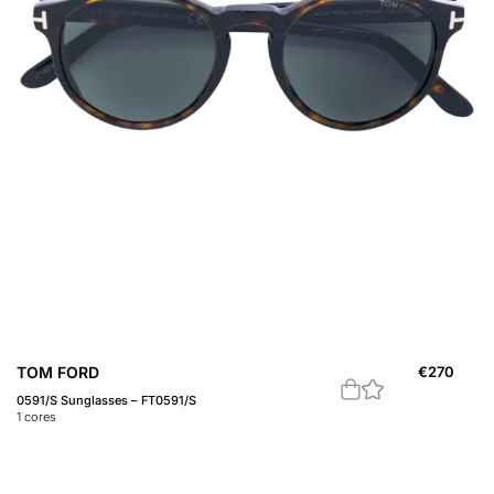
TOM FORD
€
270
0591/S Sunglasses – FT0591/S
1
cores