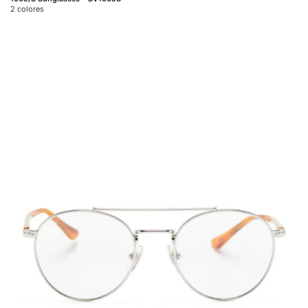
2
colores