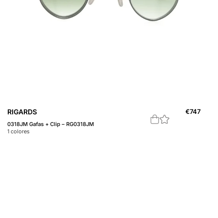
RIGARDS
€
747
0318JM Gafas + Clip – RG0318JM
1
colores