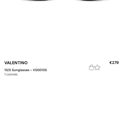
VALENTINO
€
279
10/S Sunglasses – VG0010S
1
colores