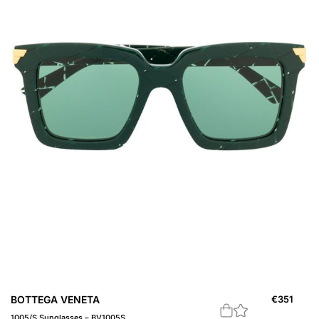
BOTTEGA VENETA
€
351
1005/S Sunglasses – BV1005S