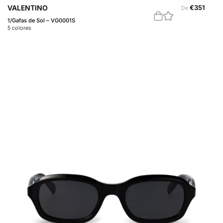
VALENTINO
€
351
De
1/Gafas de Sol – VG0001S
5
colores