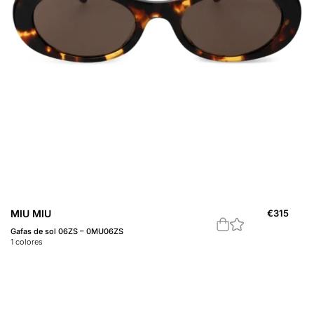
MIU MIU
€
315
Gafas de sol 06ZS – 0MU06ZS
1
colores