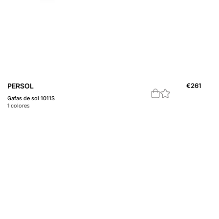
PERSOL
€
261
Gafas de sol 1011S
1
colores