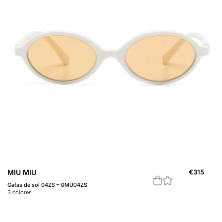
MIU MIU
€
315
Gafas de sol 04ZS – 0MU04ZS
3
colores