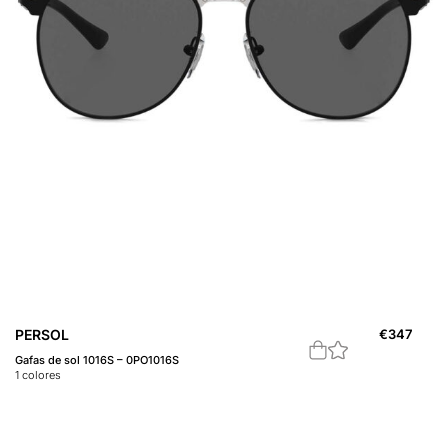
PERSOL
€
347
Gafas de sol 1016S – 0PO1016S
1
colores