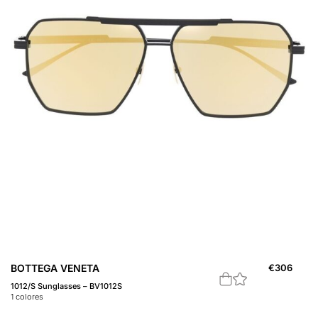
BOTTEGA VENETA
€
306
1012/S Sunglasses – BV1012S
1
colores