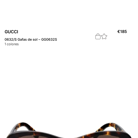
GUCCI
€
185
0632/S Gafas de sol – GG0632S
1
colores