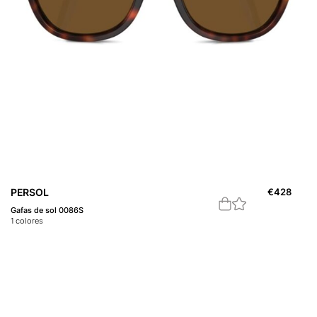
PERSOL
€
428
Gafas de sol 0086S
1
colores