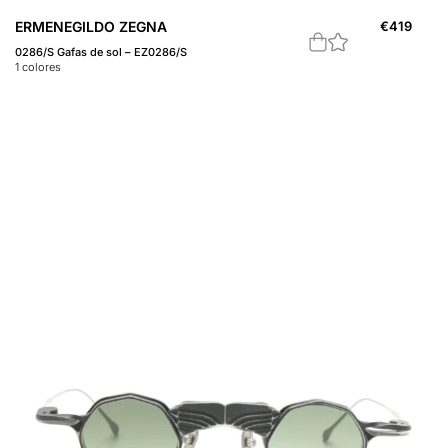
ERMENEGILDO ZEGNA
€
419
0286/S Gafas de sol – EZ0286/S
1
colores