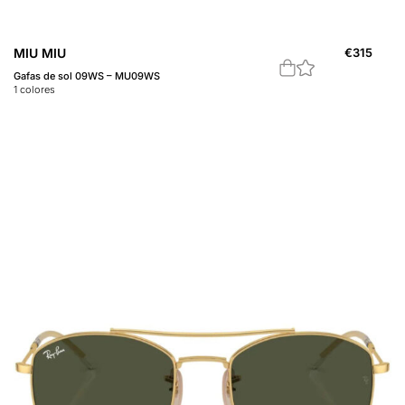
MIU MIU
€
315
Gafas de sol 09WS – MU09WS
1
colores