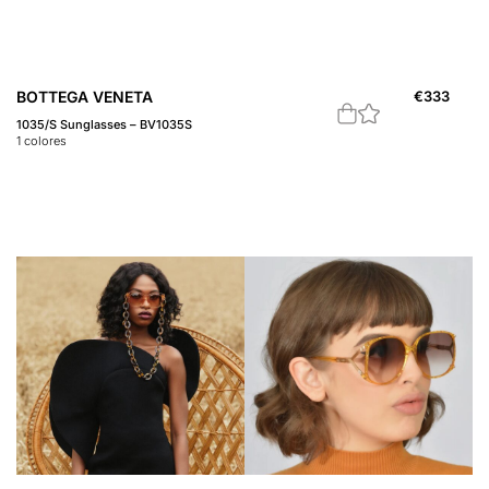
BOTTEGA VENETA
€
333
1035/S Sunglasses – BV1035S
1
colores