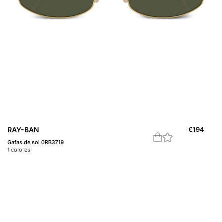
RAY-BAN
€
194
Gafas de sol 0RB3719
1
colores