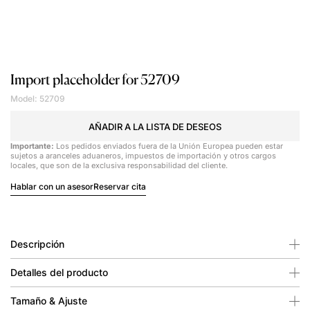
Import placeholder for 52709
Model: 52709
AÑADIR A LA LISTA DE DESEOS
Importante:
Los pedidos enviados fuera de la Unión Europea pueden estar
sujetos a aranceles aduaneros, impuestos de importación y otros cargos
locales, que son de la exclusiva responsabilidad del cliente.
Hablar con un asesor
Reservar cita
Descripción
Detalles del producto
Tamaño & Ajuste