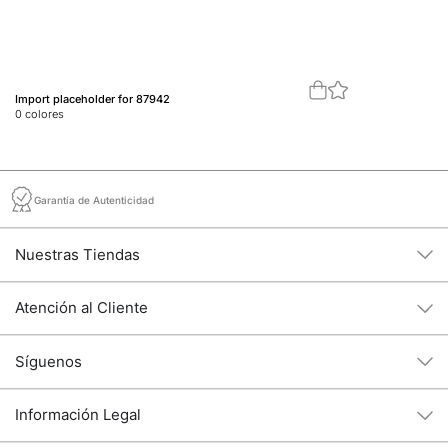
Import placeholder for 87942
Im
0
colores
0
c
Garantía de Autenticidad
Nuestras Tiendas
Atención al Cliente
Síguenos
Información Legal