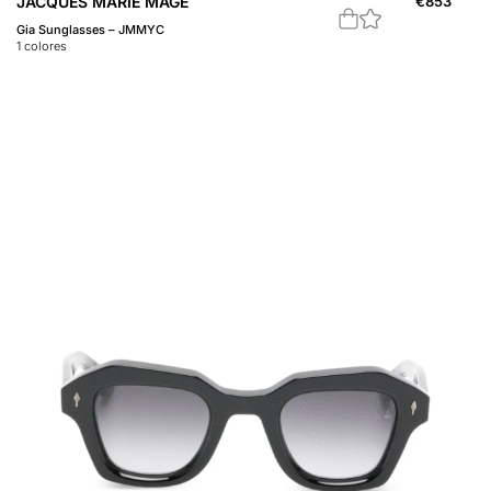
JACQUES MARIE MAGE
€
853
Gia Sunglasses – JMMYC
1
colores