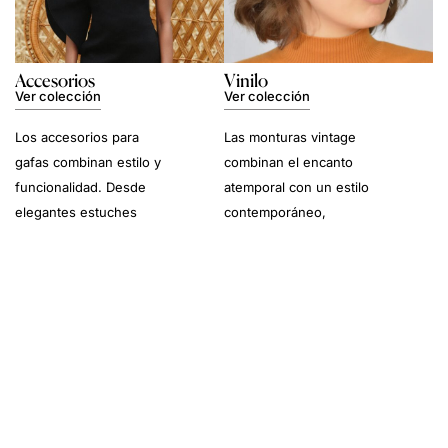
Accesorios
Vinilo
Ver colección
Ver colección
Los accesorios para
Las monturas vintage
gafas combinan estilo y
combinan el encanto
funcionalidad. Desde
atemporal con un estilo
elegantes estuches
contemporáneo,
hasta cadenas
aportando personalidad
sofisticadas y kits de
a cualquier look.
limpieza, estos
imprescindibles
completan tu experiencia
con las gafas.
Garantía de Autenticidad