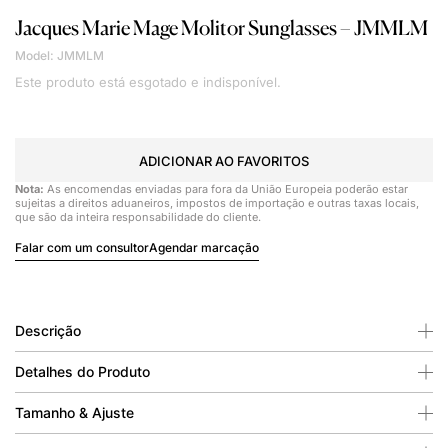
Jacques Marie Mage
Molitor Sunglasses – JMMLM
Model: JMMLM
Este produto está esgotado e indisponível.
ADICIONAR AO FAVORITOS
Nota:
As encomendas enviadas para fora da União Europeia poderão estar
sujeitas a direitos aduaneiros, impostos de importação e outras taxas locais,
que são da inteira responsabilidade do cliente.
Falar com um consultor
Agendar marcação
Descrição
Detalhes do Produto
Tamanho & Ajuste