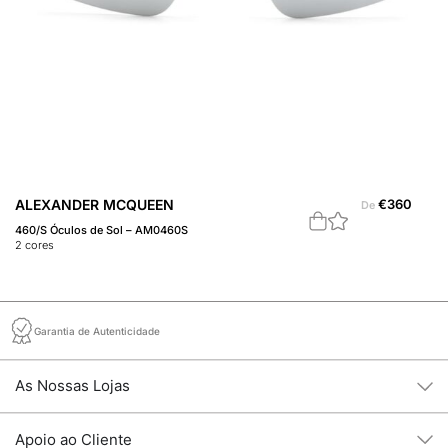
ALEXANDER MCQUEEN
€
360
A
De
460/S Óculos de Sol – AM0460S
Óc
2
cores
2
c
Garantia de Autenticidade
As Nossas Lojas
Apoio ao Cliente