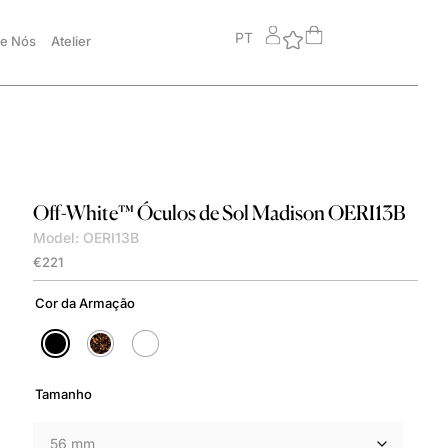
PT
e Nós
Atelier
Off-White™
Óculos de Sol Madison OERI13B
Model: OERI13B
€
221
Cor da Armação
Tamanho