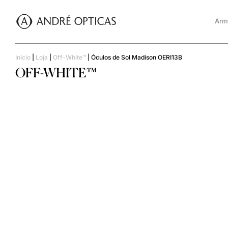
Arm
Início
|
Loja
|
Off-White™
|
Óculos de Sol Madison OERI13B
OFF-WHITE™