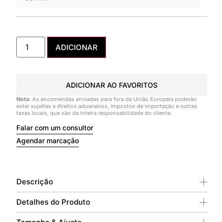
ADICIONAR
ADICIONAR AO FAVORITOS
Nota:
As encomendas enviadas para fora da União Europeia poderão
estar sujeitas a direitos aduaneiros, impostos de importação e outras
taxas locais, que são da inteira responsabilidade do cliente.
Falar com um consultor
Agendar marcação
Descrição
Detalhes do Produto