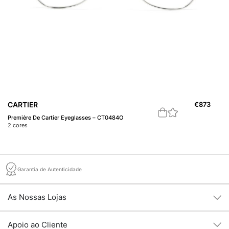
CARTIER
€
873
C
Première De Cartier Eyeglasses – CT0484O
C 
2
cores
1
c
Garantia de Autenticidade
As Nossas Lojas
Apoio ao Cliente