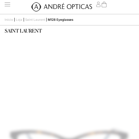
Início
|
Loja
|
Saint Laurent
|
M128 Eyeglasses
SAINT LAURENT