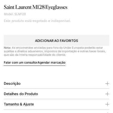
Saint Laurent
M128 Eyeglasses
Model: SLM128
Este produto está esgotado e indisponível.
ADICIONAR AO FAVORITOS
Nota:
As encomendas enviadas para fora da União Europeia poderão estar
sujeitas a direitos aduaneiros, impostos de importação e outras taxas locais,
que são da inteira responsabilidade do cliente.
Falar com um consultor
Agendar marcação
Descrição
Detalhes do Produto
Tamanho & Ajuste