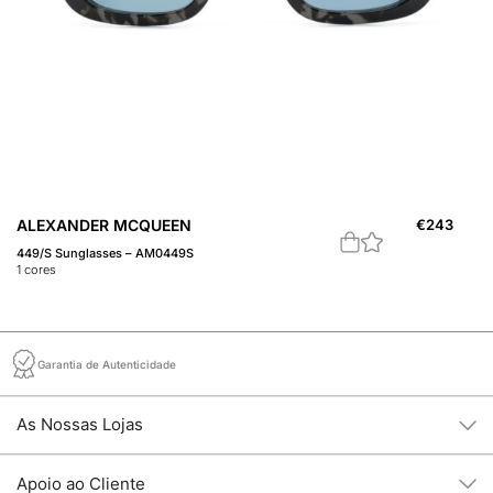
ALEXANDER MCQUEEN
€
243
A
449/S Sunglasses – AM0449S
Óc
1
cores
1
c
Garantia de Autenticidade
As Nossas Lojas
Apoio ao Cliente