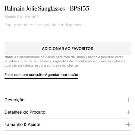
Balmain
Jolie Sunglasses – BPS135
Model: BALMAIN08
Este produto está esgotado e indisponível.
ADICIONAR AO FAVORITOS
Nota:
As encomendas enviadas para fora da União Europeia poderão estar
sujeitas a direitos aduaneiros, impostos de importação e outras taxas locais,
que são da inteira responsabilidade do cliente.
Falar com um consultor
Agendar marcação
Descrição
Detalhes do Produto
Tamanho & Ajuste