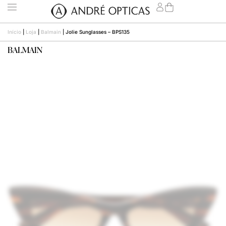
Início
|
Loja
|
Balmain
|
Jolie Sunglasses – BPS135
BALMAIN