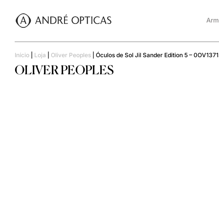
Arm
Início
|
Loja
|
Oliver Peoples
|
Óculos de Sol Jil Sander Edition 5 – 0OV137
OLIVER PEOPLES