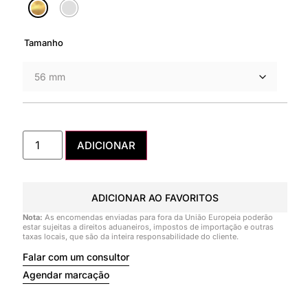
Tamanho
ADICIONAR
ADICIONAR AO FAVORITOS
Nota:
As encomendas enviadas para fora da União Europeia poderão
estar sujeitas a direitos aduaneiros, impostos de importação e outras
taxas locais, que são da inteira responsabilidade do cliente.
Falar com um consultor
Agendar marcação