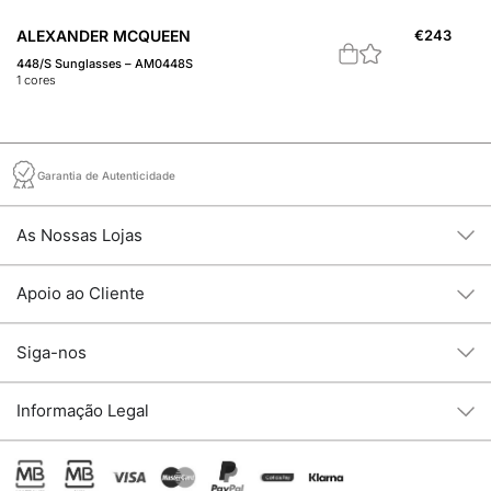
ALEXANDER MCQUEEN
€
243
A
448/S Sunglasses – AM0448S
46
1
cores
2
c
Garantia de Autenticidade
As Nossas Lojas
Apoio ao Cliente
Siga-nos
Informação Legal