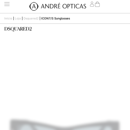
Início
|
Loja
|
Dsquared2
|
ICON7/S Sunglasses
DSQUARED2