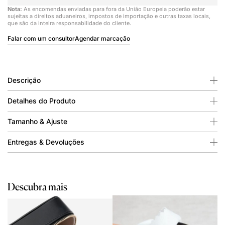
Nota:
As encomendas enviadas para fora da União Europeia poderão estar
sujeitas a direitos aduaneiros, impostos de importação e outras taxas locais,
que são da inteira responsabilidade do cliente.
Falar com um consultor
Agendar marcação
Descrição
Detalhes do Produto
Tamanho & Ajuste
Entregas & Devoluções
Descubra mais