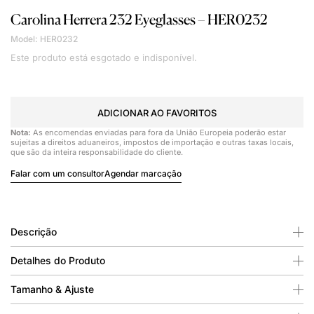
Carolina Herrera
232 Eyeglasses – HER0232
Model: HER0232
Este produto está esgotado e indisponível.
ADICIONAR AO FAVORITOS
Nota:
As encomendas enviadas para fora da União Europeia poderão estar
sujeitas a direitos aduaneiros, impostos de importação e outras taxas locais,
que são da inteira responsabilidade do cliente.
Falar com um consultor
Agendar marcação
Descrição
Detalhes do Produto
Tamanho & Ajuste