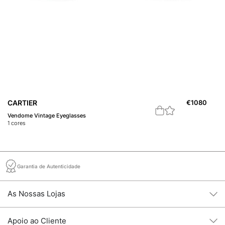
CARTIER
€
1080
B
Vendome Vintage Eyeglasses
Óc
1
cores
1
c
Garantia de Autenticidade
As Nossas Lojas
Apoio ao Cliente