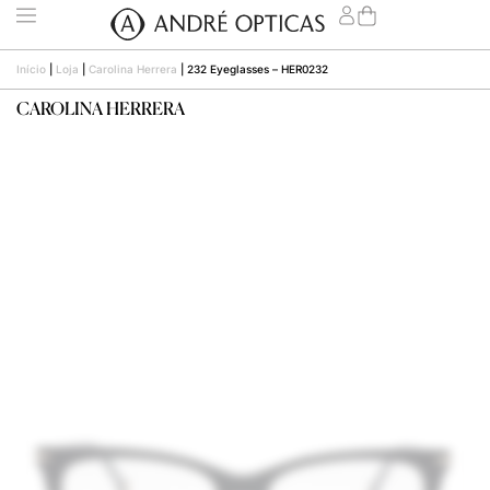
Início
|
Loja
|
Carolina Herrera
|
232 Eyeglasses – HER0232
CAROLINA HERRERA