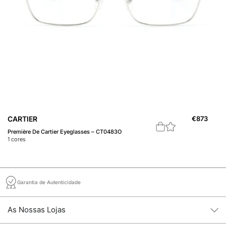
C
CARTIER
€
873
Pr
Première De Cartier Eyeglasses – CT0483O
2
c
1
cores
Garantia de Autenticidade
As Nossas Lojas