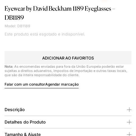
Eyewear by David Beckham
1189 Eyeglasses –
DB1189
Model: DB1189
Este produto está esgotado e indisponível.
ADICIONAR AO FAVORITOS
Nota:
As encomendas enviadas para fora da União Europeia poderão estar
sujeitas a direitos aduaneiros, impostos de importação e outras taxas locais,
que são da inteira responsabilidade do cliente.
Falar com um consultor
Agendar marcação
Descrição
Detalhes do Produto
Tamanho & Ajuste