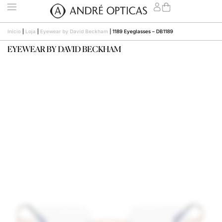
Início
|
Loja
|
Eyewear by David Beckham
|
1189 Eyeglasses – DB1189
EYEWEAR BY DAVID BECKHAM