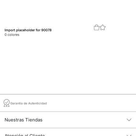
Import placeholder for 90078
Im
0
colores
0
c
Garantía de Autenticidad
Nuestras Tiendas
Atención al Cliente