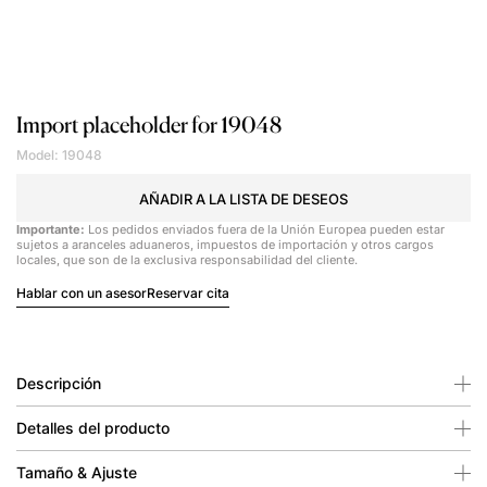
Import placeholder for 19048
Model: 19048
AÑADIR A LA LISTA DE DESEOS
Importante:
Los pedidos enviados fuera de la Unión Europea pueden estar
sujetos a aranceles aduaneros, impuestos de importación y otros cargos
locales, que son de la exclusiva responsabilidad del cliente.
Hablar con un asesor
Reservar cita
Descripción
Detalles del producto
Tamaño & Ajuste