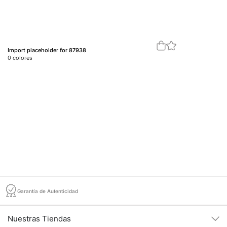
Import placeholder for 87938
Im
0
colores
0
c
Garantía de Autenticidad
Nuestras Tiendas