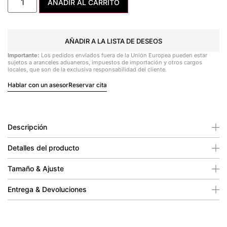
AÑADIR AL CARRITO
AÑADIR A LA LISTA DE DESEOS
Importante:
Los pedidos enviados fuera de la Unión Europea pueden estar
sujetos a aranceles aduaneros, impuestos de importación y otros cargos
locales, que son de la exclusiva responsabilidad del cliente.
Hablar con un asesor
Reservar cita
Descripción
Detalles del producto
Tamaño & Ajuste
Entrega & Devoluciones