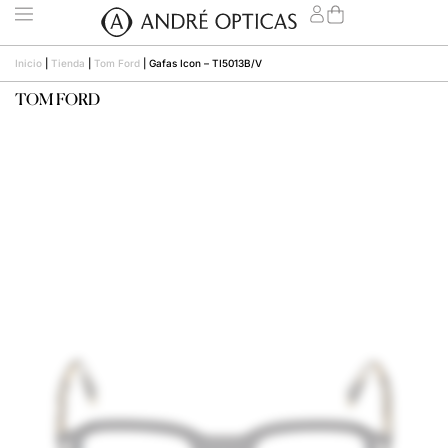
Inicio
|
Tienda
|
Tom Ford
|
Gafas Icon – TI5013B/V
TOM FORD