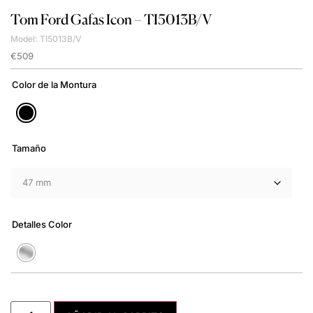
Tom Ford
Gafas Icon – TI5013B/V
Model: TI5013B/V
€
509
Color de la Montura
Tamaño
Detalles Color