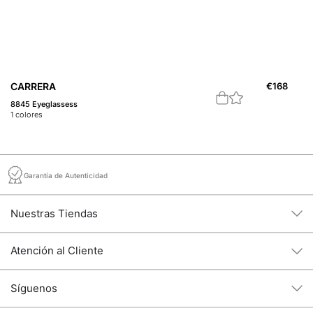
CARRERA
€
168
B
8845 Eyeglassess
Ga
1
colores
1
c
Garantía de Autenticidad
Nuestras Tiendas
Atención al Cliente
Síguenos