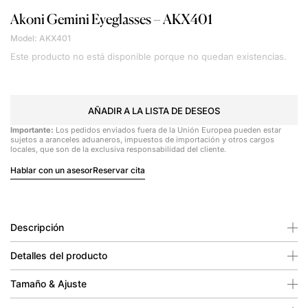
Akoni
Gemini Eyeglasses – AKX401
Model: AKX401
Este producto no está disponible porque no quedan existencias.
AÑADIR A LA LISTA DE DESEOS
Importante:
Los pedidos enviados fuera de la Unión Europea pueden estar
sujetos a aranceles aduaneros, impuestos de importación y otros cargos
locales, que son de la exclusiva responsabilidad del cliente.
Hablar con un asesor
Reservar cita
Descripción
Detalles del producto
Tamaño & Ajuste