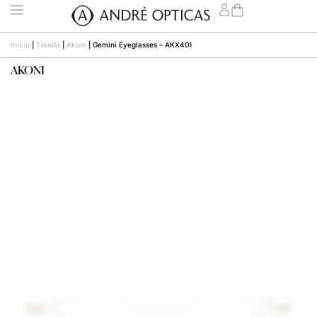
Inicio
|
Tienda
|
Akoni
|
Gemini Eyeglasses – AKX401
AKONI