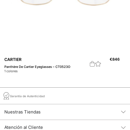
CARTIER
€
846
C
Panthère De Cartier Eyeglasses – CT0523O
Ga
1
colores
1
c
Garantía de Autenticidad
Nuestras Tiendas
Atención al Cliente