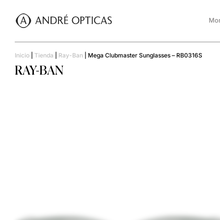
Mon
Inicio
|
Tienda
|
Ray-Ban
|
Mega Clubmaster Sunglasses – RB0316S
RAY-BAN