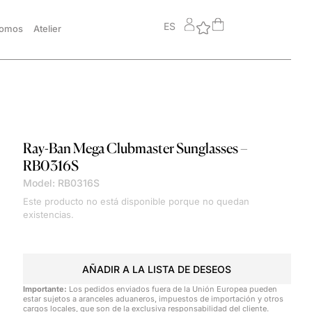
ES
somos
Atelier
Ray-Ban
Mega Clubmaster Sunglasses –
RB0316S
Model: RB0316S
Este producto no está disponible porque no quedan
existencias.
AÑADIR A LA LISTA DE DESEOS
Importante:
Los pedidos enviados fuera de la Unión Europea pueden
estar sujetos a aranceles aduaneros, impuestos de importación y otros
cargos locales, que son de la exclusiva responsabilidad del cliente.