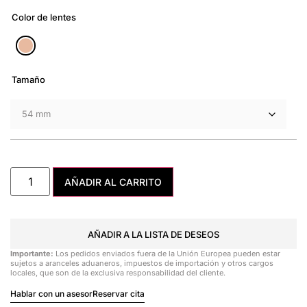
Color de lentes
Tamaño
AÑADIR AL CARRITO
AÑADIR A LA LISTA DE DESEOS
Importante:
Los pedidos enviados fuera de la Unión Europea pueden estar
sujetos a aranceles aduaneros, impuestos de importación y otros cargos
locales, que son de la exclusiva responsabilidad del cliente.
Hablar con un asesor
Reservar cita