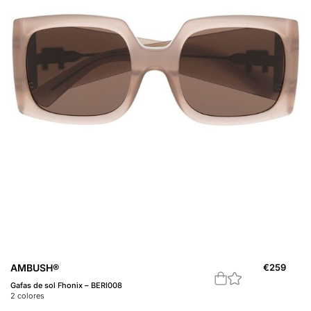
AMBUSH®
€
259
A
Gafas de sol Fhonix – BERI008
Ga
2
colores
1
c