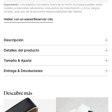
Importante:
Los pedidos enviados fuera de la Unión Europea pueden estar
sujetos a aranceles aduaneros, impuestos de importación y otros cargos
locales, que son de la exclusiva responsabilidad del cliente.
Hablar con un asesor
Reservar cita
Descripción
Detalles del producto
Tamaño & Ajuste
Entrega & Devoluciones
Descubre más