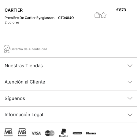
CARTIER
€
873
C
Première De Cartier Eyeglasses – CT0484O
Ga
2
colores
2
c
Garantía de Autenticidad
Nuestras Tiendas
Atención al Cliente
Síguenos
Información Legal