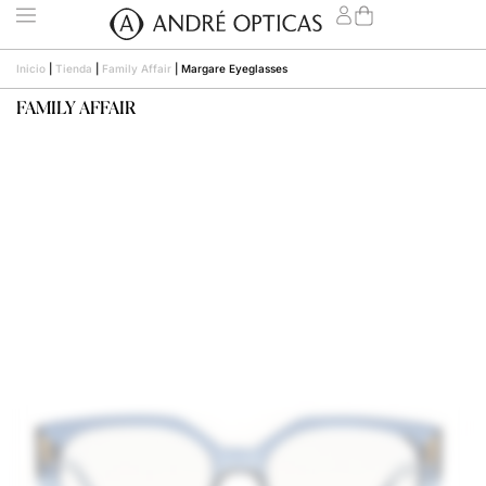
Inicio
|
Tienda
|
Family Affair
|
Margare Eyeglasses
FAMILY AFFAIR