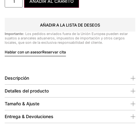
AÑADIR AL CARRITO
AÑADIR A LA LISTA DE DESEOS
Importante:
Los pedidos enviados fuera de la Unión Europea pueden estar
sujetos a aranceles aduaneros, impuestos de importación y otros cargos
locales, que son de la exclusiva responsabilidad del cliente.
Hablar con un asesor
Reservar cita
Descripción
Detalles del producto
Tamaño & Ajuste
Entrega & Devoluciones