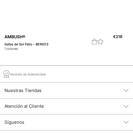
A
AMBUSH®
€
216
Ga
Gafas de Sol Felis – BERI013
1
c
1
colores
Garantía de Autenticidad
Nuestras Tiendas
Atención al Cliente
Síguenos