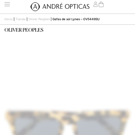
Inicio
|
Tienda
|
Oliver Peoples
|
Gafas de sol Lynes – OV5449SU
OLIVER PEOPLES