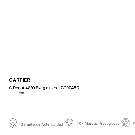
CARTIER
C Décor 48/O Eyeglasses – CT0048O
1
colores
40+ Marcas Prestigiosas
P
Garantía de Autenticidad