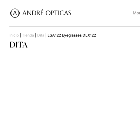
Mon
Inicio
|
Tienda
|
Dita
|
LSA122 Eyeglasses DLX122
DITA