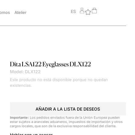
ES
somos
Atelier
Dita
LSA122 Eyeglasses DLX122
Model: DLX122
Este producto no está disponible porque no quedan
existencias.
AÑADIR A LA LISTA DE DESEOS
Importante:
Los pedidos enviados fuera de la Unión Europea pueden
estar sujetos a aranceles aduaneros, impuestos de importación y otros
cargos locales, que son de la exclusiva responsabilidad del cliente.
Hablar con un asesor