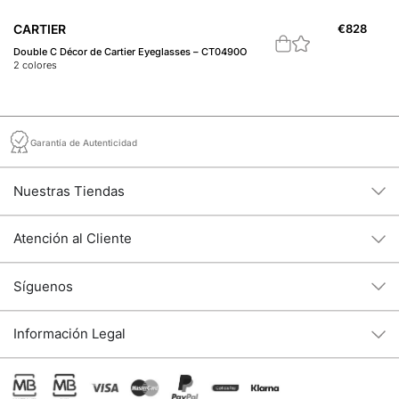
CARTIER
€
828
C
Double C Décor de Cartier Eyeglasses – CT0490O
Ga
2
colores
2
c
Garantía de Autenticidad
Nuestras Tiendas
Atención al Cliente
Síguenos
Información Legal