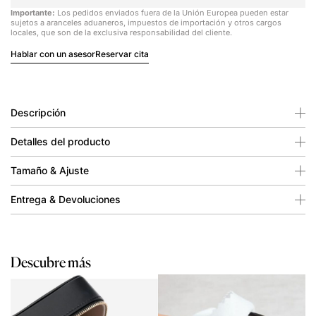
Importante:
Los pedidos enviados fuera de la Unión Europea pueden estar
sujetos a aranceles aduaneros, impuestos de importación y otros cargos
locales, que son de la exclusiva responsabilidad del cliente.
Hablar con un asesor
Reservar cita
Descripción
Detalles del producto
Tamaño & Ajuste
Entrega & Devoluciones
Descubre más