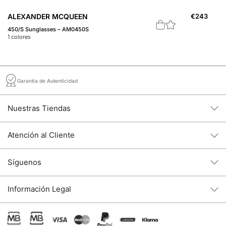
ALEXANDER MCQUEEN
€
243
A
450/S Sunglasses – AM0450S
46
1
colores
2
c
Garantía de Autenticidad
Nuestras Tiendas
Atención al Cliente
Síguenos
Información Legal