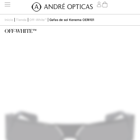
Inicio
|
Tienda
|
Off-White™
|
Gafas de sol Kenema OERI101
OFF-WHITE™