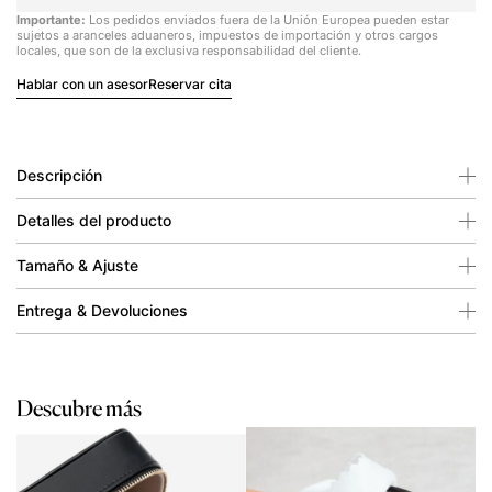
Importante:
Los pedidos enviados fuera de la Unión Europea pueden estar
sujetos a aranceles aduaneros, impuestos de importación y otros cargos
locales, que son de la exclusiva responsabilidad del cliente.
Hablar con un asesor
Reservar cita
Descripción
Detalles del producto
Tamaño & Ajuste
Entrega & Devoluciones
Descubre más