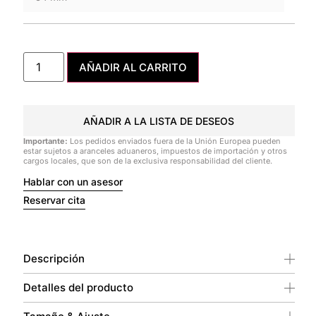
AÑADIR AL CARRITO
AÑADIR A LA LISTA DE DESEOS
Importante:
Los pedidos enviados fuera de la Unión Europea pueden
estar sujetos a aranceles aduaneros, impuestos de importación y otros
cargos locales, que son de la exclusiva responsabilidad del cliente.
Hablar con un asesor
Reservar cita
Descripción
Detalles del producto