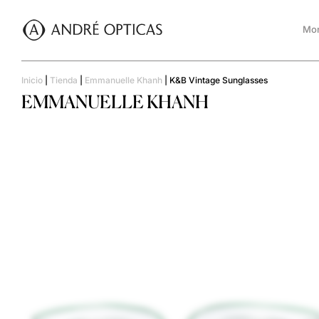
Mon
Inicio
|
Tienda
|
Emmanuelle Khanh
|
K&B Vintage Sunglasses
EMMANUELLE KHANH