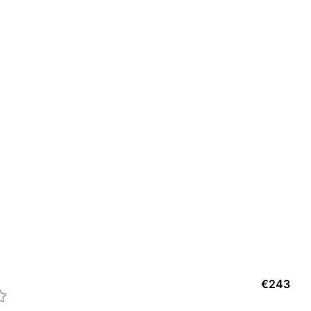
AM
€
243
Gafa