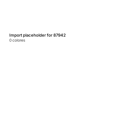
Import placeholder for 87942
0
colores