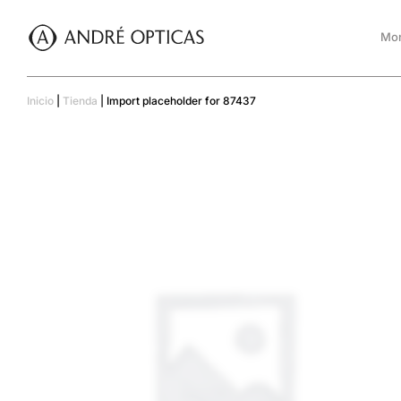
Mon
Inicio
|
Tienda
|
Import placeholder for 87437