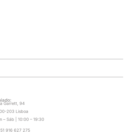
iado:
a Garrett, 94
00-203 Lisboa
n – Sáb | 10:00 – 19:30
51 916 627 275