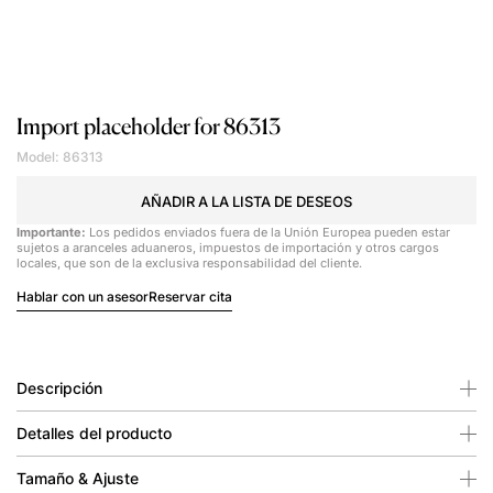
Import placeholder for 86313
Model: 86313
AÑADIR A LA LISTA DE DESEOS
Importante:
Los pedidos enviados fuera de la Unión Europea pueden estar
sujetos a aranceles aduaneros, impuestos de importación y otros cargos
locales, que son de la exclusiva responsabilidad del cliente.
Hablar con un asesor
Reservar cita
Descripción
Detalles del producto
Tamaño & Ajuste