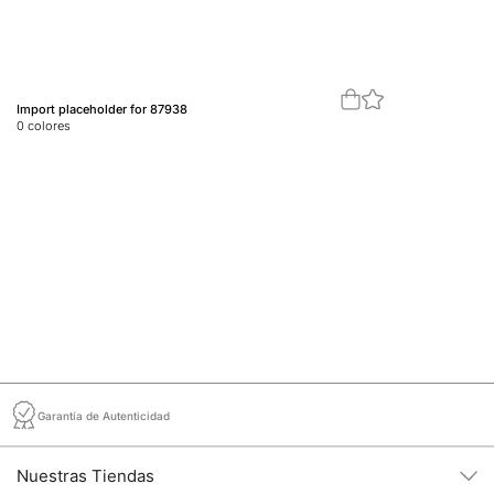
Import placeholder for 87938
Im
0
colores
0
c
Garantía de Autenticidad
Nuestras Tiendas