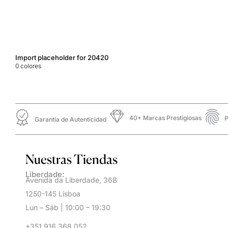
Import placeholder for 20420
0
colores
40+ Marcas Prestigiosas
P
Garantía de Autenticidad
Nuestras Tiendas
Liberdade:
Avenida da Liberdade, 36B
1250-145 Lisboa
Lun – Sáb | 10:00 – 19:30
+351 916 368 052