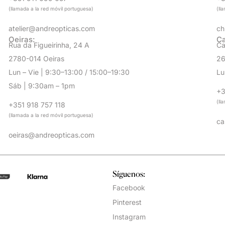
(llamada a la red móvil portuguesa)
(ll
atelier@andreopticas.com
ch
Oeiras:
Ca
Rua da Figueirinha, 24 A
Ca
2780-014 Oeiras
26
Lun – Vie | 9:30–13:00 / 15:00–19:30
Lu
Sáb | 9:30am – 1pm
+3
(ll
+351 918 757 118
(llamada a la red móvil portuguesa)
ca
oeiras@andreopticas.com
Síguenos:
Facebook
Pinterest
Instagram