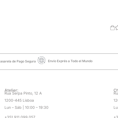
Envío Exprés a Todo el Mundo
asarela de Pago Segura
Atelier:
Ch
Rua Serpa Pinto, 12 A
Ru
1200-445 Lisboa
12
Lun – Sáb | 10:00 – 19:30
Lu
+351 911 099 057
+3