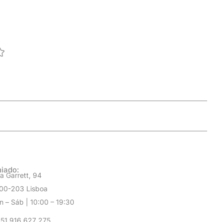
Impo
0
col
iado:
a Garrett, 94
00-203 Lisboa
n – Sáb | 10:00 – 19:30
51 916 627 275