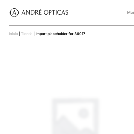
Mon
Inicio
|
Tienda
|
Import placeholder for 36017