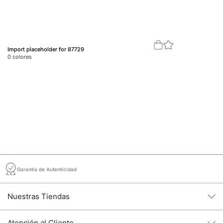
Import placeholder for 87729
Im
0
colores
0
c
Garantía de Autenticidad
Nuestras Tiendas
Atención al Cliente