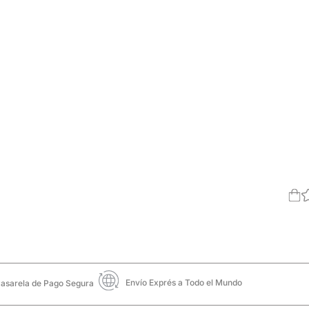
Envío Exprés a Todo el Mundo
asarela de Pago Segura