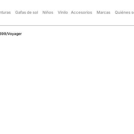
turas
Gafas de sol
Niños
Vinilo
Accesorios
Marcas
Quiénes 
DB99/Voyager