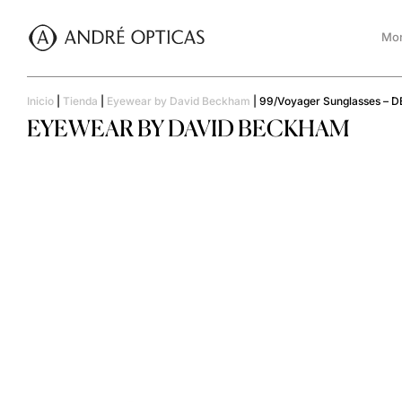
Mon
Inicio
|
Tienda
|
Eyewear by David Beckham
|
99/Voyager Sunglasses – 
EYEWEAR BY DAVID BECKHAM