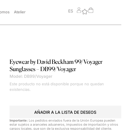
ES
somos
Atelier
Eyewear by David Beckham
99/Voyager
Sunglasses – DB99/Voyager
Model: DB99/Voyager
Este producto no está disponible porque no quedan
existencias.
AÑADIR A LA LISTA DE DESEOS
Importante:
Los pedidos enviados fuera de la Unión Europea pueden
estar sujetos a aranceles aduaneros, impuestos de importación y otros
cargos locales, que son de la exclusiva responsabilidad del cliente.